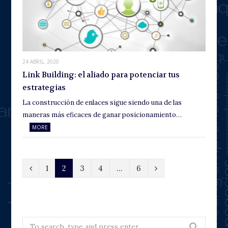
24 ABRIL, 2020
Link Building: el aliado para potenciar tus
estrategias
La construcción de enlaces sigue siendo una de las
maneras más eficaces de ganar posicionamiento…
MORE
P
N
1
2
3
4
…
6
r
e
e
x
v
t
Search