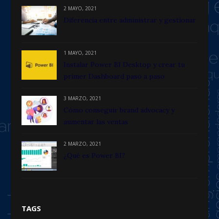
2 MAYO, 2021
Diferencia entre administrar y gestionar
1 MAYO, 2021
Instalar Power BI Desktop y crear tu
primer Dashboard paso a paso
3 MARZO, 2021
Cómo conseguir brand advocacy y
aumentar las ventas
2 MARZO, 2021
¿Qué es Power BI?
TAGS