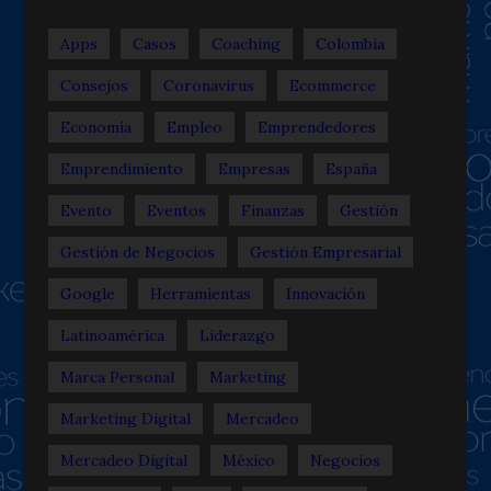
Apps
Casos
Coaching
Colombia
Consejos
Coronavirus
Ecommerce
Economía
Empleo
Emprendedores
Emprendimiento
Empresas
España
Evento
Eventos
Finanzas
Gestión
Gestión de Negocios
Gestión Empresarial
Google
Herramientas
Innovación
Latinoamérica
Liderazgo
Marca Personal
Marketing
Marketing Digital
Mercadeo
Mercadeo Digital
México
Negocios