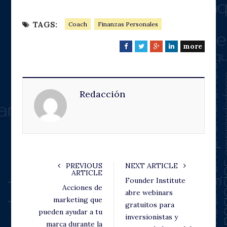
TAGS:
Coach
Finanzas Personales
more
F
T
G
L
a
w
o
i
c
i
o
n
e
t
g
k
Redacción
b
t
l
e
o
e
e
d
o
r
+
I
k
n
PREVIOUS
NEXT ARTICLE
ARTICLE
Founder Institute
Acciones de
abre webinars
marketing que
gratuitos para
pueden ayudar a tu
inversionistas y
marca durante la