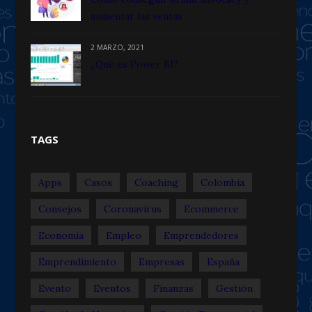
aumentar las ventas
2 MARZO, 2021
¿Qué es Power BI?
TAGS
Apps
Casos
Coaching
Colombia
Consejos
Coronavirus
Ecommerce
Economía
Empleo
Emprendedores
Emprendimiento
Empresas
España
Evento
Eventos
Finanzas
Gestión