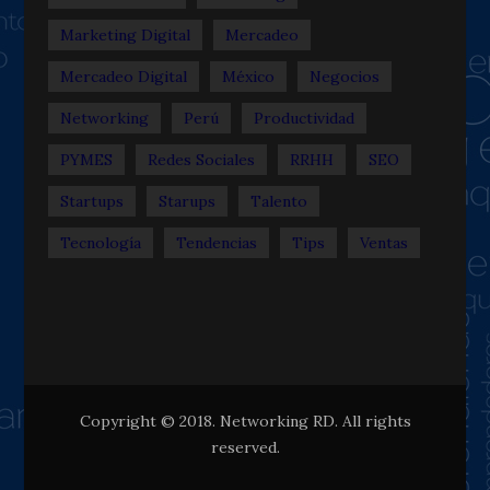
Marketing Digital
Mercadeo
Mercadeo Digital
México
Negocios
Networking
Perú
Productividad
PYMES
Redes Sociales
RRHH
SEO
Startups
Starups
Talento
Tecnología
Tendencias
Tips
Ventas
Copyright © 2018. Networking RD. All rights
reserved.