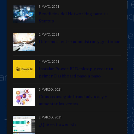
3 MAYO, 2021
Beneficios del Networking para tu
Startup
2 MAYO, 2021
Diferencia entre administrar y gestionar
1 MAYO, 2021
Instalar Power BI Desktop y crear tu
primer Dashboard paso a paso
3 MARZO, 2021
Cómo conseguir brand advocacy y
aumentar las ventas
2 MARZO, 2021
¿Qué es Power BI?