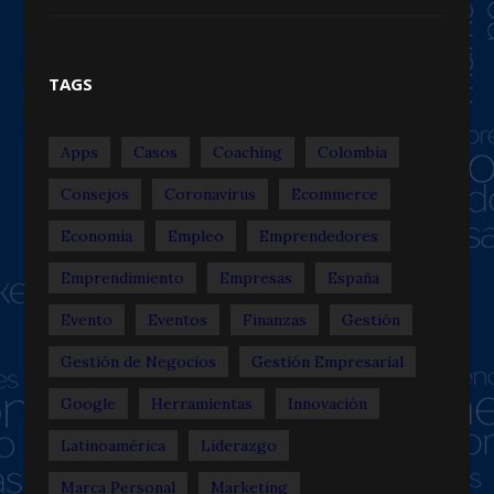
TAGS
Apps
Casos
Coaching
Colombia
Consejos
Coronavirus
Ecommerce
Economía
Empleo
Emprendedores
Emprendimiento
Empresas
España
Evento
Eventos
Finanzas
Gestión
Gestión de Negocios
Gestión Empresarial
Google
Herramientas
Innovación
Latinoamérica
Liderazgo
Marca Personal
Marketing