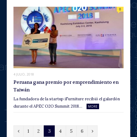
0
4 JULIO, 2018
Peruana gana premio por emprendimiento en
Taiwán
La fundadora de la startup iFurniture recibió el galardón
durante el APEC O2O Summit 2018…
MORE
P
N
1
2
3
4
5
6