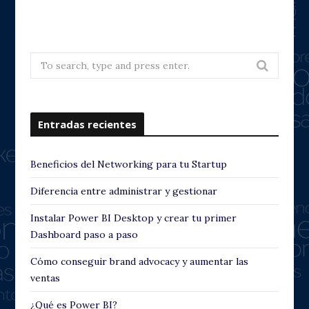
r
e
e
x
v
t
Search
for:
i
o
Entradas recientes
u
s
Beneficios del Networking para tu Startup
Diferencia entre administrar y gestionar
Instalar Power BI Desktop y crear tu primer
Dashboard paso a paso
Cómo conseguir brand advocacy y aumentar las
ventas
¿Qué es Power BI?