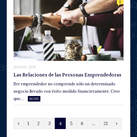
0
29 JULIO, 2019
Las Relaciones de las Personas Emprendedoras
Ser emprendedor no comprende sólo un determinado
negocio llevado con éxito medido financieramente. Creo
que…
MORE
P
N
1
2
3
4
5
6
…
21
r
e