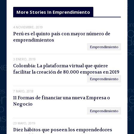
e
x
More Stories In Emprendimiento
v
t
4 NOVIEMBRE, 2019
i
Perú es el quinto país con mayor número de
o
emprendimientos
Emprendimiento
u
s
3 ENERO, 2019
Colombia: La plataforma virtual que quiere
facilitar la creación de 80.000 empresas en 2019
Emprendimiento
7 MAYO, 2018
11 Formas de financiar una nueva Empresa o
Negocio
Emprendimiento
23 MAYO, 2019
Diez hábitos que poseen los emprendedores