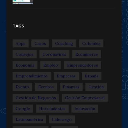
TAGS
Apps
Casos
Coaching
Colombia
Consejos
Coronavirus
Ecommerce
Economía
Empleo
Emprendedores
Emprendimiento
Empresas
España
Evento
Eventos
Finanzas
Gestión
Gestión de Negocios
Gestión Empresarial
Google
Herramientas
Innovación
Latinoamérica
Liderazgo