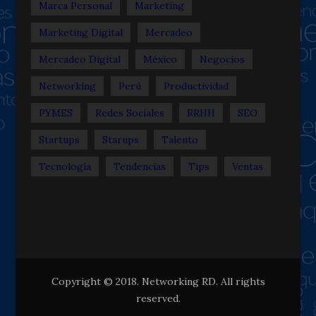
Marca Personal
Marketing
Marketing Digital
Mercadeo
Mercadeo Digital
México
Negocios
Networking
Perú
Productividad
PYMES
Redes Sociales
RRHH
SEO
Startups
Starups
Talento
Tecnología
Tendencias
Tips
Ventas
Copyright © 2018. Networking RD. All rights
reserved.